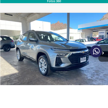
Fotos 360
2026
CHEVROLET
TRACKER LT TA PAQ. C
SOLICITA MÁS INFORMACIÓN
Carsol Chevrolet Hermosillo
Modelo:
1EH76C
LLAMAR
Ext.
Int.
Disponible
1
/
23
Fotos 360