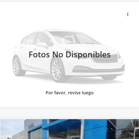
2026
CHEVROLET
TRACKER PREMIER AUT. PAQ.
D
SOLICITA MÁS INFORMACIÓN
Baja de precio
Carsol Chevrolet Las Fuentes
LLAMAR
Modelo:
1EJ76D
Ext.
Int.
Fotos No Disponibles
Disponible
Por favor, revise luego
2026
CHEVROLET
TRACKER LT TA PAQ. C
SOLICITA MÁS INFORMACIÓN