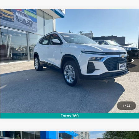
2026
CHEVROLET
TRACKER LT TA PAQ. C
SOLICITA MÁS INFORMACIÓN
Baja de precio
Carsol Chevrolet Colima
LLAMAR
Modelo:
1EH76C
Ext.
Int.
Disponible
1
/
22
Fotos 360