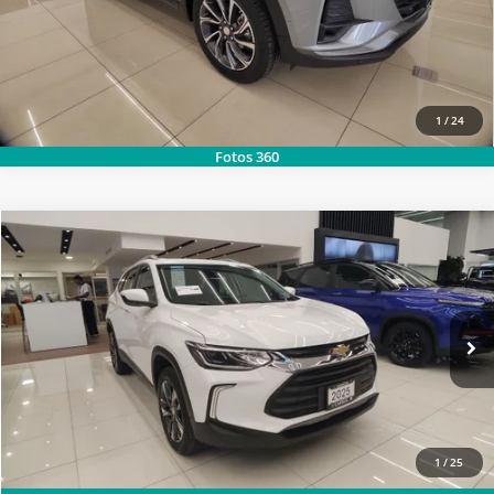
1
/
24
Fotos 360
2026
CHEVROLET
TRACKER PREMIER TA PAQ. D
SOLICITA MÁS INFORMACIÓN
Carsol Chevrolet Colima
Modelo:
1EJ76D
LLAMAR
Ext.
Int.
Disponible
1
/
25