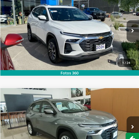
2026
CHEVROLET
TRACKER PREMIER PAQ. D
SOLICITA MÁS INFORMACIÓN
Baja de precio
Carsol Chevrolet Hermosillo
LLAMAR
Modelo:
1EJ76D
Ext.
Int.
Disponible
1
/
24
Fotos 360
2026
CHEVROLET
TRACKER LT TA PAQ. C
SOLICITA MÁS INFORMACIÓN
Carsol Chevrolet Las Fuentes
Modelo:
1EH76C
LLAMAR
Ext.
Int.
Disponible
Abri