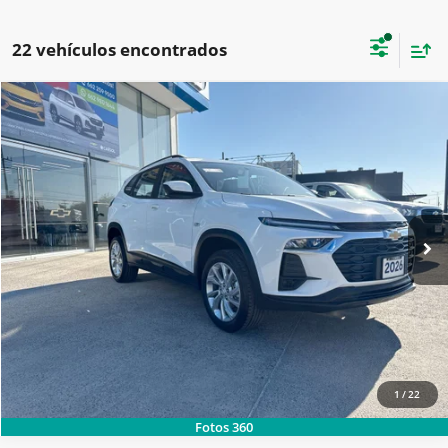
22 vehículos encontrados
2026
CHEVROLET
TRACKER LT TA PAQ. C
SOLICITA MÁS INFORMACIÓN
Carsol Chevrolet Hermosillo
Modelo:
1EH76C
LLAMAR
Ext.
Int.
Disponible
1
/
22
Fotos 360