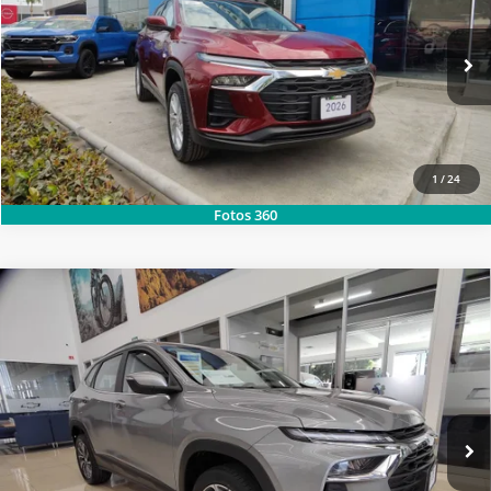
Carsol Chevrolet Las Fuentes
Modelo:
1EH76C
LLAMAR
Ext.
Int.
Disponible
1
/
24
Fotos 360
2026
CHEVROLET
TRACKER PREMIER AUT. PAQ.
D
SOLICITA MÁS INFORMACIÓN
Carsol Chevrolet Las Fuentes
Modelo:
1EJ76D
LLAMAR
Ext.
Int.
Disponible