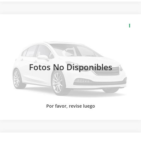
2026
GMC
CANYON CREW CAB AT4X PAQ. F
SOLICITA MÁS INFORMACIÓN
Carsol Buick GMC Guadalajara
Modelo:
T4E43F
LLAMAR
Ext.
Int.
Disponible
Fotos No Disponibles
Por favor, revise luego