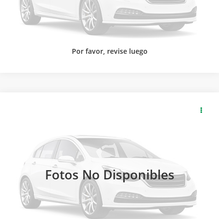
Por favor, revise luego
2026
GMC
CANYON CREW CAB AT4X PAQ. F
SOLICITA MÁS INFORMACIÓN
Carsol Buick GMC Guadalajara
Modelo:
T4E43F
LLAMAR
Int.
Disponible
Fotos No Disponibles