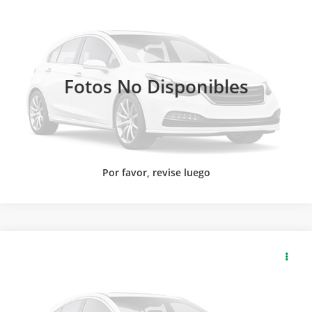
SOLICITA MÁS INFORMACIÓN
Carsol Cadillac GMC Buick Ciudad Guzman
Modelo:
T4E43F
LLAMAR
Int.
Disponible
Fotos No Disponibles
Por favor, revise luego
2026
GMC
CANYON CREW CAB AT4X PAQ. F
SOLICITA MÁS INFORMACIÓN
Carsol Buick GMC Guadalajara
Modelo:
T4E43F
LLAMAR