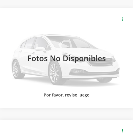
2026
GMC
CANYON CREW CAB AT4X PAQ. F
SOLICITA MÁS INFORMACIÓN
Carsol Buick GMC Guadalajara
Modelo:
T4E43F
LLAMAR
Ext.
Int.
Disponible
Fotos No Disponibles
Por favor, revise luego
2026
GMC
CANYON CREW CAB AT4X PAQ. F