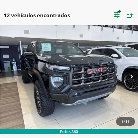
12 vehículos encontrados
2026
GMC
CANYON CREW CAB AT4X PAQ. F
SOLICITA MÁS INFORMACIÓN
Carsol Buick GMC Guadalajara
Modelo:
T4E43F
LLAMAR
Ext.
Int.
Disponible
1
/
31
Fotos 360