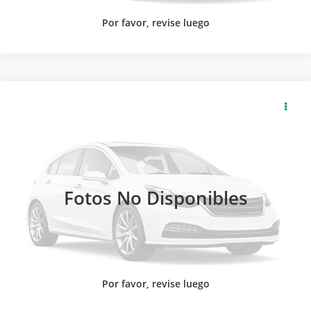
Por favor, revise luego
2026
GMC
CANYON CREW CAB AT4X PAQ. F
SOLICITA MÁS INFORMACIÓN
Carsol Buick GMC Guadalajara
Modelo:
T4E43F
LLAMAR
Ext.
Int.
Disponible
Fotos No Disponibles
Por favor, revise luego