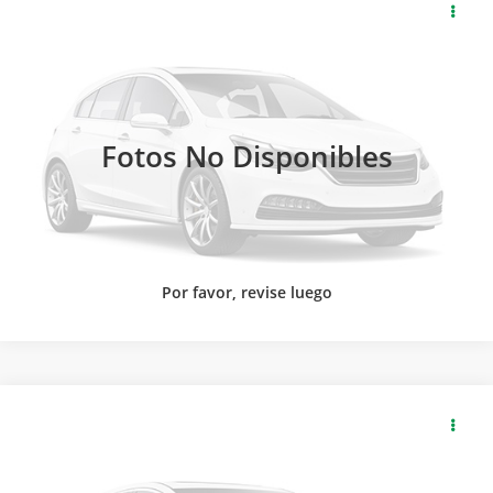
2026
GMC
CANYON CREW CAB AT4X PAQ. F
SOLICITA MÁS INFORMACIÓN
Carsol Buick GMC Guadalajara
Modelo:
T4E43F
LLAMAR
Ext.
Int.
Disponible
Fotos No Disponibles
Por favor, revise luego
2026
GMC
CANYON CREW CAB AT4X PAQ. F
SOLICITA MÁS INFORMACIÓN
Carsol Buick, GMC Zapopan
Modelo:
T4E43F