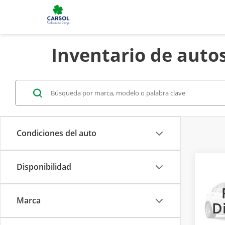
Inventario de autos
Condiciones del auto
Disponibilidad
2026
TERR
PAQ.
I
Marca
D
Cars
Model