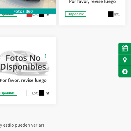
Por favor, revise luego
delo:
TPE26D
Modelo:
TPB26A
Fotos 360
Ext.
Int.
Int.
isponible
Disponible
026
GMC
Cita
ERRAIN
SOLICITA MÁS
Fotos No
ENALI AWD
INFORMACIÓN
Dire
Disponibles
AQ. D
Cer
Carsol Buick GMC Guadalajara
Por favor, revise luego
delo:
TPE26D
Ext.
Int.
isponible
y estilo pueden variar)