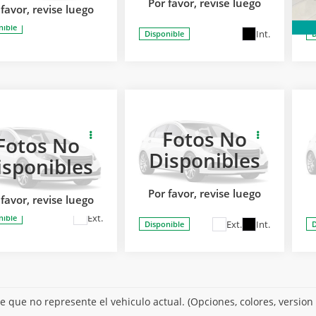
Por favor, revise luego
Modelo:
TPE26D
Mo
 favor, revise luego
nible
Int.
Disponible
D
2026
GMC
2
GMC
TERRAIN BLACK
T
SOLICITA MÁS
Fotos No
SOLICITA MÁS
AIN AT4
Fotos No
EDITION FWD
D
INFORMACIÓN
 C
NFORMACIÓN
Disponibles
PAQ. A
P
isponibles
ol Buick, GMC Zapopan
Carsol Buick GMC Guadalajara
o:
TPD26C
Por favor, revise luego
Modelo:
TPB26A
Mo
 favor, revise luego
Ext.
nible
Ext.
Int.
Disponible
D
e que no represente el vehiculo actual. (Opciones, colores, version 