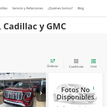
otillas
Servicio y Refacciones
¿Quiénes Somos?
Blog
, Cadillac y GMC
Ordenar
Lista
Cuadrícula
026
GMC
2026
GMC
ERRAIN
TERRAIN BLACK
SOLICITA MÁS
SOLICITA MÁS
Fotos No
ENALI AWD
EDITION FWD
INFORMACIÓN
INFORMACIÓN
Disponibles
AQ. D
PAQ. A
Carsol Buick GMC Guadalajara
Carsol Buick GMC Guadalajara