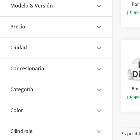
Por
Modelo & Versión
Dispo
Precio
Ciudad
2026
TERR
PAQ.
I
Concesionaria
D
Cars
Model
Por
Categoría
Dispo
Color
Cilindraje
Es posibl