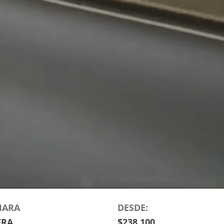
MARA
DESDE:
ERA
$238,100