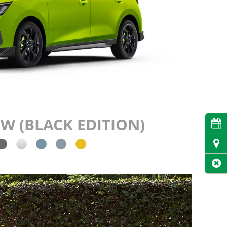
W (BLACK EDITION)
Cita
Dire
Cer