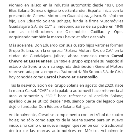
Pionero en Jalisco en la industria automotriz desde 1937, Don
Elías Solana Gómez originario de Santander, España, inicia con la
presencia de General Motors en Guadalajara, Jalisco. Su séptimo
hijo, Don Eduardo Solana Bohigas, funda la firma “Automóviles
Guadalajara S.A. de C.V.” al independizarse de su padre en 1949
con las distribuciones de Oldsmobile, Cadillac y Opel.
Adquiriendo también la marca Chevrolet años después.
Más adelante, Don Eduardo con sus cuatro hijos varones forman
Grupo Solana, con la empresa “Solana Motors S.A. de C.V.” en la
ciudad de Guadalajara, Jalisco; ahora conocida como
Carsol
Chevrolet Las Fuentes
. En 1994 el grupo expande su negocio al
estado de Sonora con su segunda distribución General Motors
representada por la empresa “Automotriz Río Sonora S.A. de C.V.”;
hoy conocida como
Carsol Chevrolet Hermosillo
.
Tras la desvinculación del Grupo Solana en agosto del 2020, nace
la marca Carsol. “CAR” de la palabra automóvil hace referencia al
área automotriz y “SOL” hace referencia al apellido Solana;
apellido que se utilizó desde 1949, siendo parte del legado que
dejó el fundador Don Eduardo Solana Bohigas.
Adicionalmente, Carsol se complementa con un trébol de cuatro
hojas; no sólo como augurio de la buena suerte para un nuevo
inicio, sino como una nueva imagen que rompe con lo tradicional
dentro de las marcas automotrices en México. Actualmente