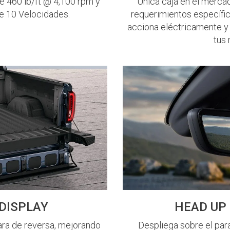
Única caja en el merca
e 460 lb/ft @ 4,100 rpm y
requerimientos específic
e 10 Velocidades.
acciona eléctricamente y
tus
DISPLAY
HEAD UP 
ra de reversa, mejorando
Despliega sobre el para