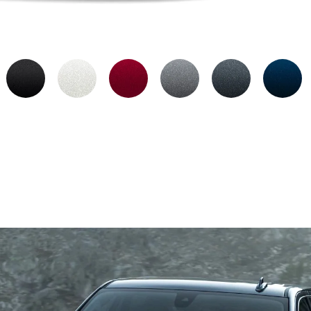
Negro
Blanco
Rojo
Plata
Gris
Sahara
platino
escarlata
metálico
Basalto
metálico
Metálico