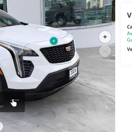
V
C
Av
Gu
V