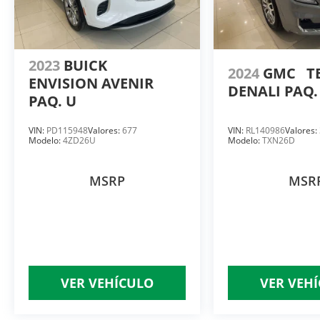
2023
BUICK
2024
GMC
T
ENVISION AVENIR
DENALI PAQ.
PAQ. U
VIN:
PD115948
Valores:
677
VIN:
RL140986
Valores:
Modelo:
4ZD26U
Modelo:
TXN26D
MSRP
MSR
VER VEHÍCULO
VER VEH