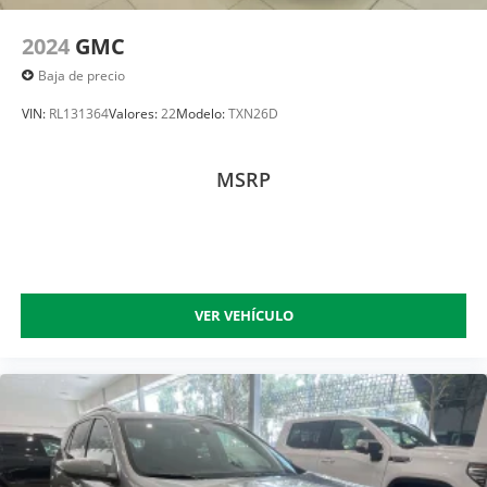
2024
GMC
Baja de precio
VIN:
RL131364
Valores:
22
Modelo:
TXN26D
MSRP
VER VEHÍCULO