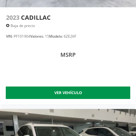
2023
CADILLAC
Baja de precio
VIN:
PF101904
Valores:
15
Modelo:
6ZE26F
MSRP
VER VEHÍCULO