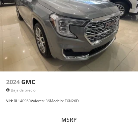
2024
GMC
Baja de precio
VIN:
RL140969
Valores:
36
Modelo:
TXN26D
MSRP