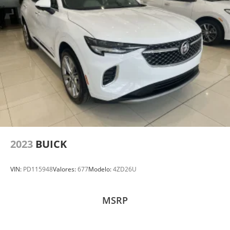
2023
BUICK
VIN:
PD115948
Valores:
677
Modelo:
4ZD26U
MSRP