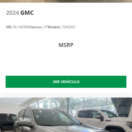
2024
GMC
VIN:
RL140986
Valores:
37
Modelo:
TXN26D
MSRP
VER VEHÍCULO