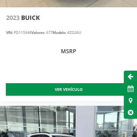
2023
BUICK
VIN:
PD115948
Valores:
677
Modelo:
4ZD26U
MSRP
Abri
Cita
VER VEHÍCULO
Dire
Cer