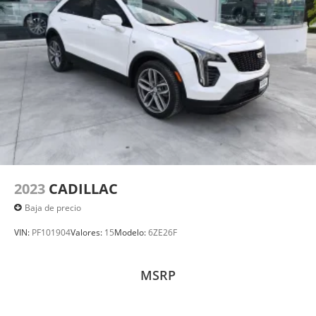
2023
CADILLAC
Baja de precio
VIN:
PF101904
Valores:
15
Modelo:
6ZE26F
MSRP