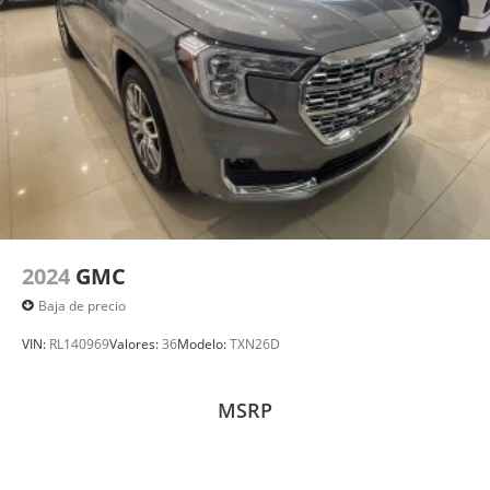
2024
GMC
Baja de precio
VIN:
RL140969
Valores:
36
Modelo:
TXN26D
MSRP