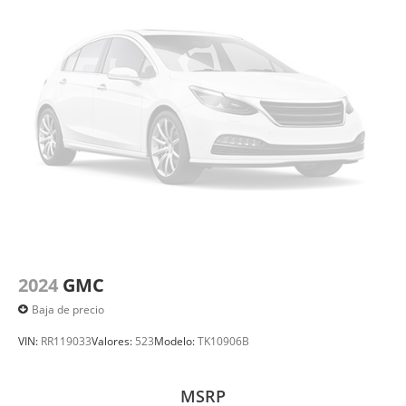
2024
GMC
Baja de precio
VIN:
RR119033
Valores:
523
Modelo:
TK10906B
MSRP