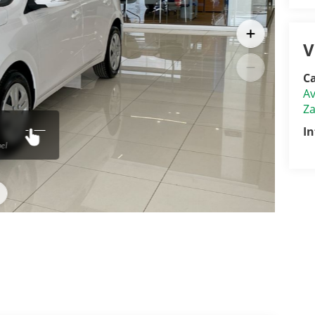
V
Ca
Av
Z
I