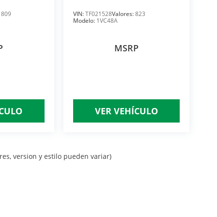
:
809
VIN:
TF021528
Valores:
823
Modelo:
1VC48A
P
MSRP
ÍCULO
VER VEHÍCULO
es, version y estilo pueden variar)