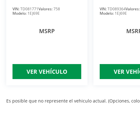
VIN:
TD081771
Valores:
758
VIN:
TD089364
Valores
Modelo:
1EJ69E
Modelo:
1EJ69E
MSRP
MSR
VER VEHÍCULO
VER VEH
Es posible que no represente el vehiculo actual. (Opciones, color