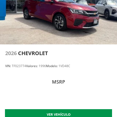
2026
CHEVROLET
VIN:
TF023774
Valores:
1996
Modelo:
1VD48C
MSRP
VER VEHÍCULO