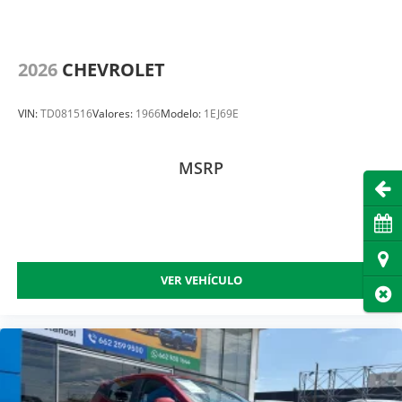
2026
CHEVROLET
VIN:
TD081516
Valores:
1966
Modelo:
1EJ69E
MSRP
Abri
Cita
Dire
VER VEHÍCULO
Cer