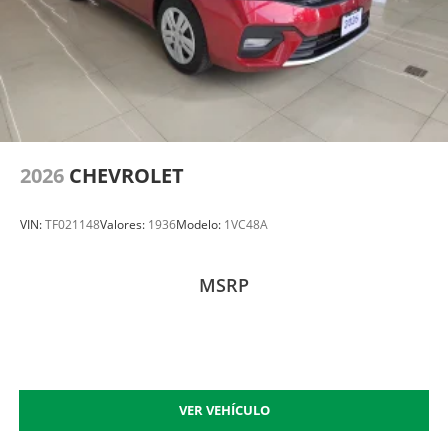
2026
CHEVROLET
VIN:
TF021148
Valores:
1936
Modelo:
1VC48A
MSRP
VER VEHÍCULO