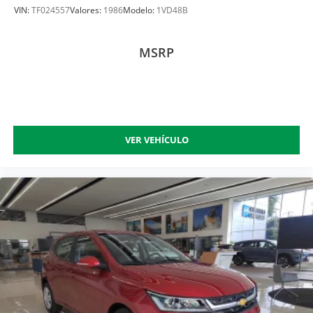
VIN:
TF024557
Valores:
1986
Modelo:
1VD48B
MSRP
VER VEHÍCULO