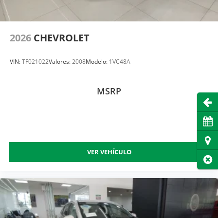
2026
CHEVROLET
VIN:
TF021022
Valores:
2008
Modelo:
1VC48A
MSRP
Abri
Cita
Dire
VER VEHÍCULO
Cer