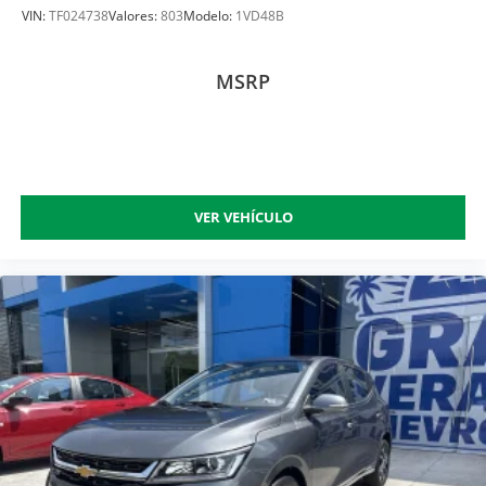
VIN:
TF024738
Valores:
803
Modelo:
1VD48B
MSRP
VER VEHÍCULO