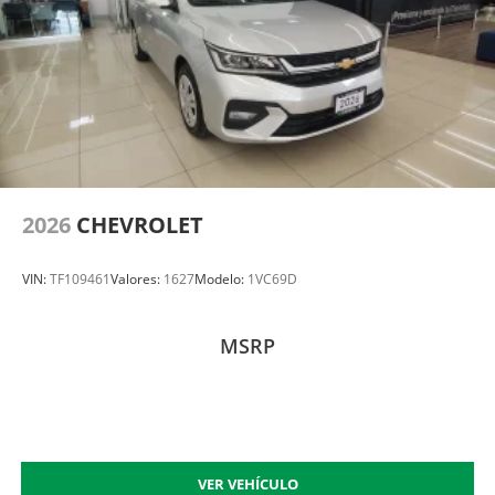
2026
CHEVROLET
VIN:
TF109461
Valores:
1627
Modelo:
1VC69D
MSRP
VER VEHÍCULO