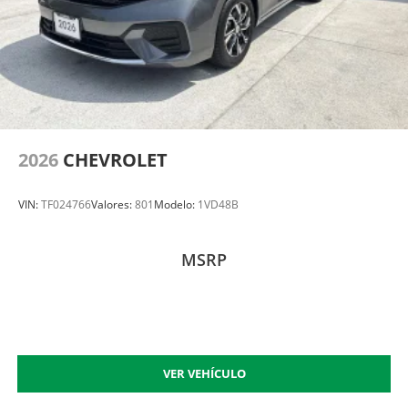
2026
CHEVROLET
VIN:
TF024766
Valores:
801
Modelo:
1VD48B
MSRP
VER VEHÍCULO