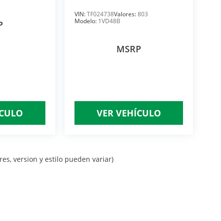
VIN:
TF024738
Valores:
803
Modelo:
1VD48B
P
MSRP
ÍCULO
VER VEHÍCULO
es, version y estilo pueden variar)