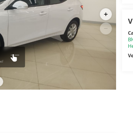
V
Ca
Bl
He
V