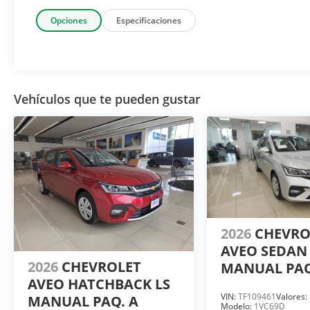
Opciones
Especificaciones
Vehículos que te pueden gustar
2026
CHEVR
AVEO SEDAN 
2026
CHEVROLET
MANUAL PAQ
AVEO HATCHBACK LS
VIN:
TF109461
Valores:
MANUAL PAQ. A
Modelo:
1VC69D