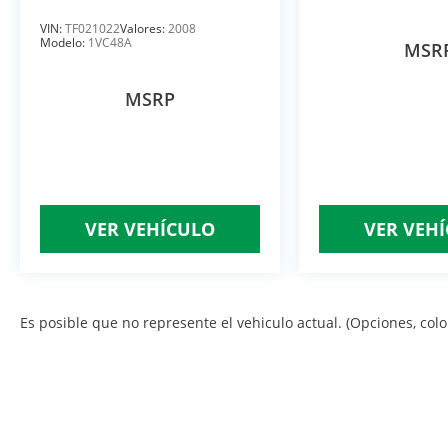
VIN:
TF021022
Valores:
2008
Modelo:
1VC48A
MSR
MSRP
VER VEHÍCULO
VER VEH
Es posible que no represente el vehiculo actual. (Opciones, color