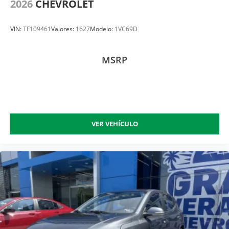
2026
CHEVROLET
VIN:
TF109461
Valores:
1627
Modelo:
1VC69D
MSRP
VER VEHÍCULO