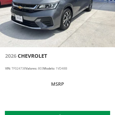
2026
CHEVROLET
VIN:
TF024738
Valores:
803
Modelo:
1VD48B
MSRP