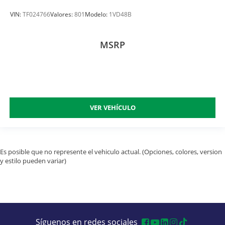
VIN:
TF024766
Valores:
801
Modelo:
1VD48B
MSRP
VER VEHÍCULO
Es posible que no represente el vehiculo actual. (Opciones, colores, version
y estilo pueden variar)
Síguenos en redes sociales