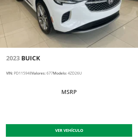
2023
BUICK
VIN:
PD115948
Valores:
677
Modelo:
4ZD26U
MSRP
VER VEHÍCULO