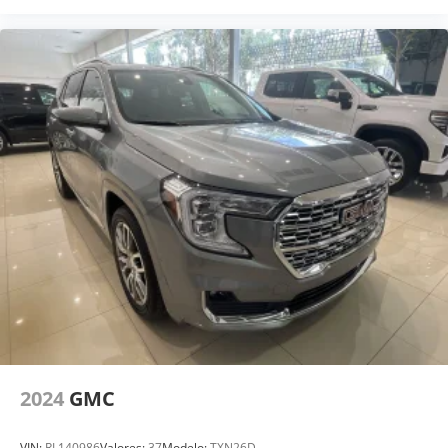
2024
GMC
VIN:
RL140986
Valores:
37
Modelo:
TXN26D