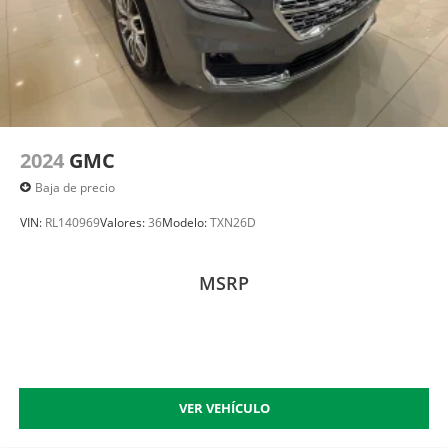
2024
GMC
Baja de precio
VIN:
RL140969
Valores:
36
Modelo:
TXN26D
MSRP
VER VEHÍCULO