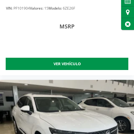
Cita
VIN:
PF101904
Valores:
15
Modelo:
6ZE26F
Dire
Cer
MSRP
VER VEHÍCULO