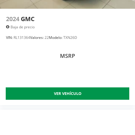
2024
GMC
Baja de precio
VIN:
RL131364
Valores:
22
Modelo:
TXN26D
MSRP
VER VEHÍCULO