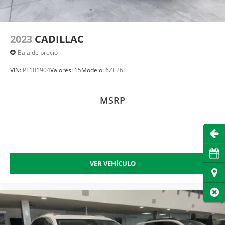
2023
CADILLAC
Baja de precio
VIN:
PF101904
Valores:
15
Modelo:
6ZE26F
MSRP
Abri
Cita
VER VEHÍCULO
Dire
Cer