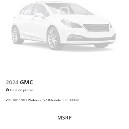
2024
GMC
Baja de precio
VIN:
RR119033
Valores:
523
Modelo:
TK10906B
MSRP