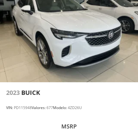
2023
BUICK
VIN:
PD115948
Valores:
677
Modelo:
4ZD26U
MSRP