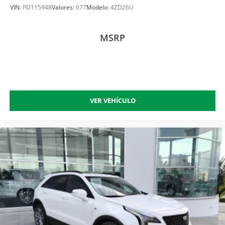
VIN:
PD115948
Valores:
677
Modelo:
4ZD26U
MSRP
VER VEHÍCULO