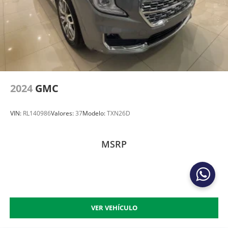
2024
GMC
VIN:
RL140986
Valores:
37
Modelo:
TXN26D
MSRP
VER VEHÍCULO