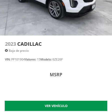
2023
CADILLAC
Baja de precio
VIN:
PF101904
Valores:
15
Modelo:
6ZE26F
MSRP
VER VEHÍCULO