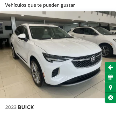
Vehículos que te pueden gustar
Abri
Cita
Dire
Cer
2023
BUICK