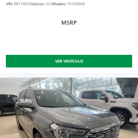
VIN:
RR119033
Valores:
523
Modelo:
TK10906B
MSRP
VER VEHÍCULO