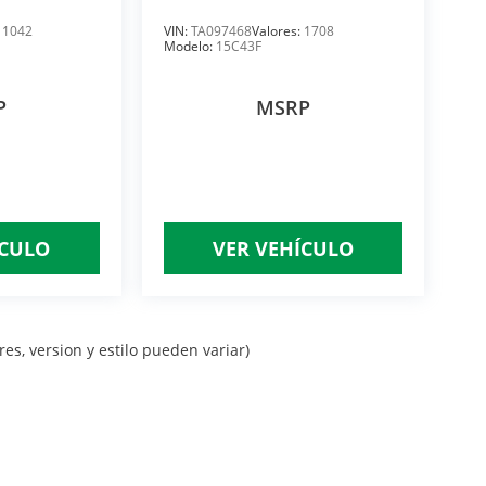
AUTOMATICA PAQ. F
:
1042
VIN:
TA097468
Valores:
1708
Modelo:
15C43F
P
MSRP
ÍCULO
VER VEHÍCULO
es, version y estilo pueden variar)