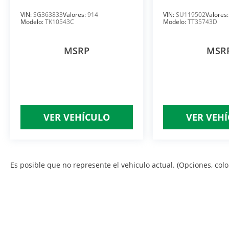
VIN:
SG363833
Valores:
914
VIN:
SU119502
Valores
Modelo:
TK10543C
Modelo:
TT35743D
MSRP
MSR
VER VEHÍCULO
VER VEH
Es posible que no represente el vehiculo actual. (Opciones, color