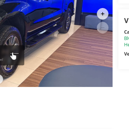
V
Ca
Bl
He
V