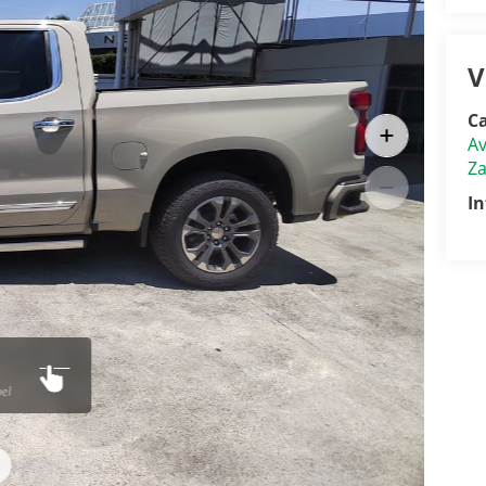
V
Ca
Av
Z
I