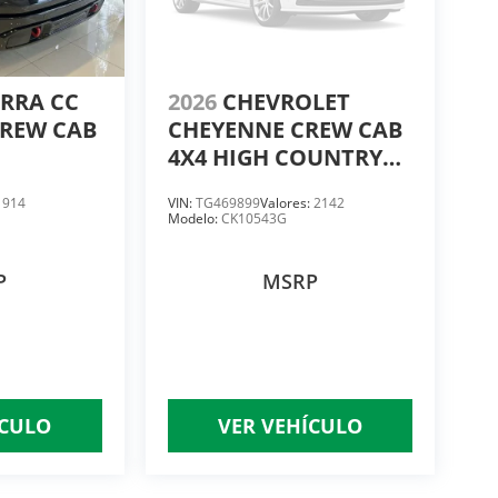
ERRA CC
2026
CHEVROLET
CREW CAB
CHEYENNE CREW CAB
4X4 HIGH COUNTRY
6.2L PAQ. G
:
914
VIN:
TG469899
Valores:
2142
Modelo:
CK10543G
P
MSRP
ÍCULO
VER VEHÍCULO