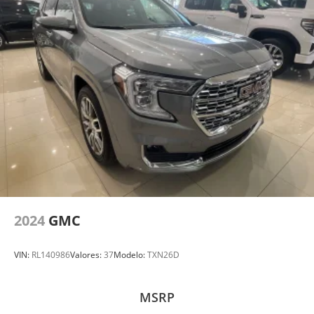
2024
GMC
VIN:
RL140986
Valores:
37
Modelo:
TXN26D
MSRP