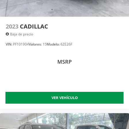
2023
CADILLAC
Baja de precio
VIN:
PF101904
Valores:
15
Modelo:
6ZE26F
MSRP
VER VEHÍCULO