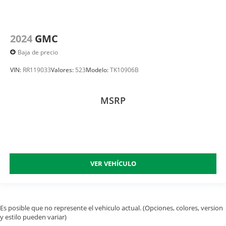
2024
GMC
Baja de precio
VIN:
RR119033
Valores:
523
Modelo:
TK10906B
MSRP
VER VEHÍCULO
Es posible que no represente el vehiculo actual. (Opciones, colores, version
y estilo pueden variar)