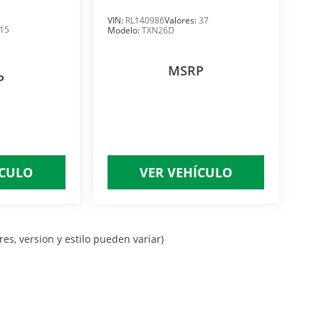
VIN:
RL140986
Valores:
37
15
Modelo:
TXN26D
MSRP
P
ÍCULO
VER VEHÍCULO
es, version y estilo pueden variar)