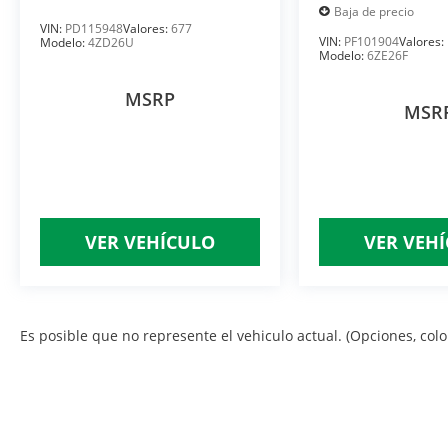
Baja de precio
VIN:
PD115948
Valores:
677
VIN:
PF101904
Valores:
Modelo:
4ZD26U
Modelo:
6ZE26F
MSRP
MSR
VER VEHÍCULO
VER VEH
Es posible que no represente el vehiculo actual. (Opciones, color