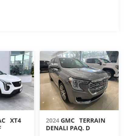
AC
XT4
2024
GMC
TERRAIN
F
DENALI PAQ. D