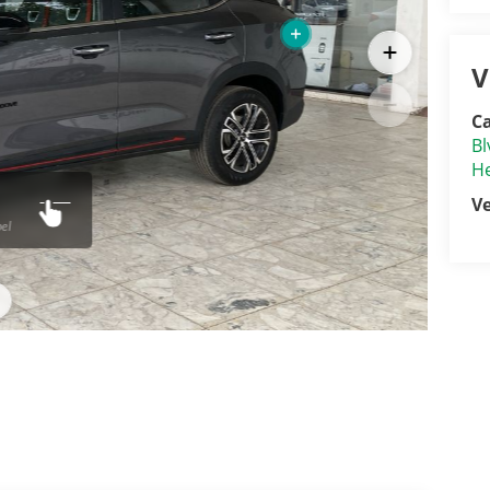
V
Ca
Bl
He
V