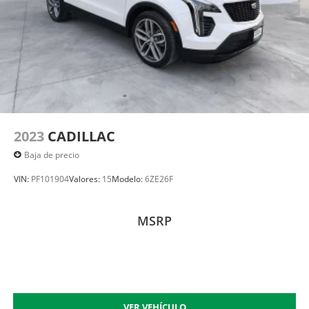
2023
CADILLAC
Baja de precio
VIN:
PF101904
Valores:
15
Modelo:
6ZE26F
MSRP
VER VEHÍCULO