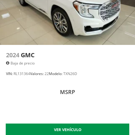
2024
GMC
Baja de precio
VIN:
RL131364
Valores:
22
Modelo:
TXN26D
MSRP
VER VEHÍCULO