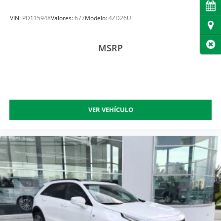
Cita
VIN:
PD115948
Valores:
677
Modelo:
4ZD26U
Dire
Cer
MSRP
VER VEHÍCULO