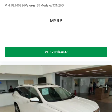
VIN:
RL140986
Valores:
37
Modelo:
TXN26D
MSRP
VER VEHÍCULO