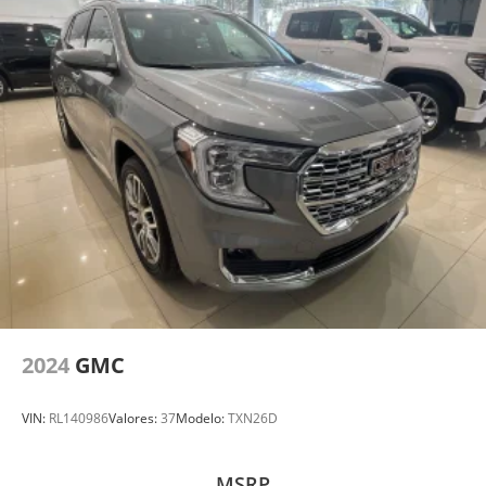
2024
GMC
VIN:
RL140986
Valores:
37
Modelo:
TXN26D
MSRP