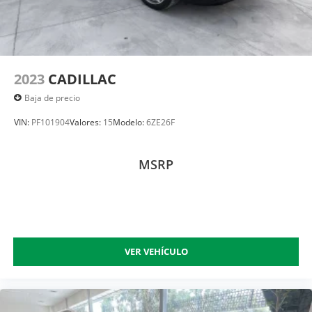
2023
CADILLAC
Baja de precio
VIN:
PF101904
Valores:
15
Modelo:
6ZE26F
MSRP
VER VEHÍCULO