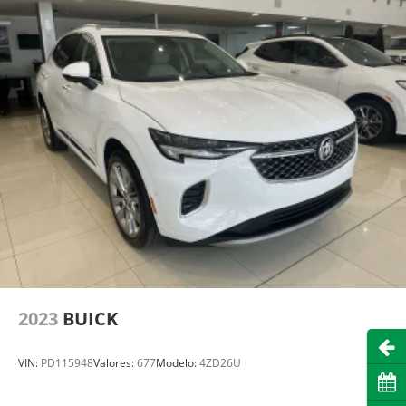
2023
BUICK
Abri
VIN:
PD115948
Valores:
677
Modelo:
4ZD26U
Cita