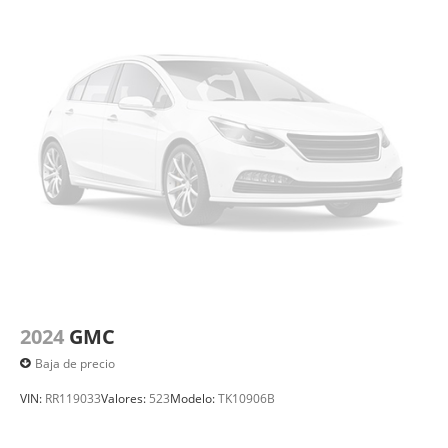
2024
GMC
Baja de precio
VIN:
RR119033
Valores:
523
Modelo:
TK10906B