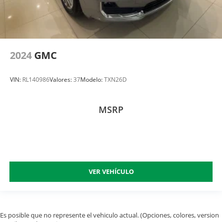
2024
GMC
VIN:
RL140986
Valores:
37
Modelo:
TXN26D
MSRP
VER VEHÍCULO
Es posible que no represente el vehiculo actual. (Opciones, colores, version