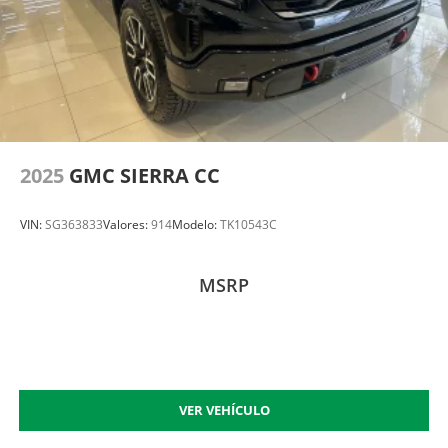
2025
GMC SIERRA CC
VIN:
SG363833
Valores:
914
Modelo:
TK10543C
MSRP
VER VEHÍCULO