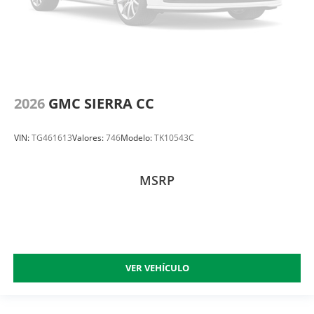
2026
GMC SIERRA CC
VIN:
TG461613
Valores:
746
Modelo:
TK10543C
MSRP
VER VEHÍCULO