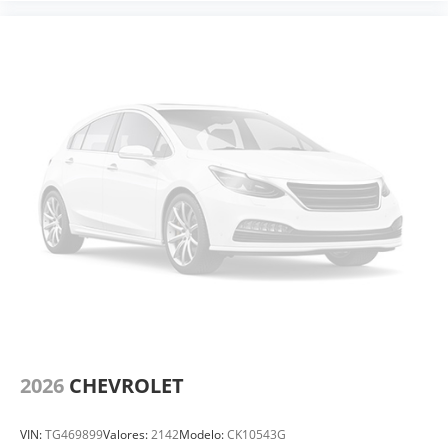
2026
CHEVROLET
VIN:
TG469899
Valores:
2142
Modelo:
CK10543G