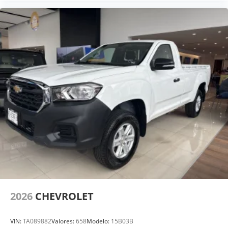
2026
CHEVROLET
VIN:
TA089882
Valores:
658
Modelo:
15B03B