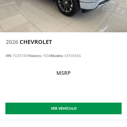
2026
CHEVROLET
VIN:
TG357439
Valores:
1034
Modelo:
CK10543G
MSRP
VER VEHÍCULO