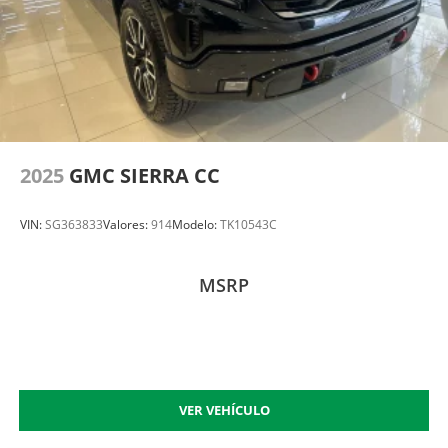
2025
GMC SIERRA CC
VIN:
SG363833
Valores:
914
Modelo:
TK10543C
MSRP
VER VEHÍCULO