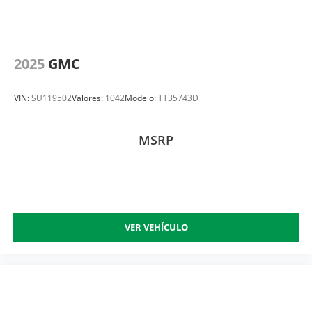
2025
GMC
VIN:
SU119502
Valores:
1042
Modelo:
TT35743D
MSRP
VER VEHÍCULO