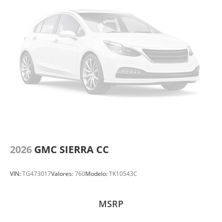
2026
GMC SIERRA CC
VIN:
TG473017
Valores:
760
Modelo:
TK10543C
MSRP