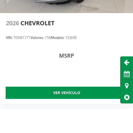
2026
CHEVROLET
VIN:
TD081771
Valores:
758
Modelo:
1EJ69E
MSRP
Abri
Cita
Dire
VER VEHÍCULO
Cer