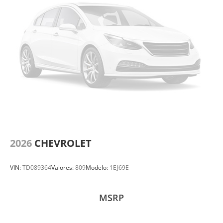
2026
CHEVROLET
VIN:
TD089364
Valores:
809
Modelo:
1EJ69E
MSRP