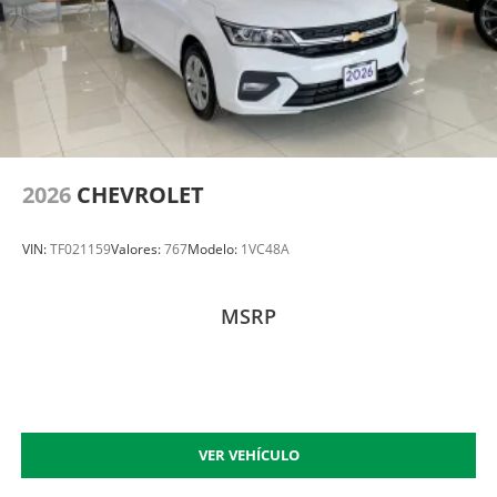
2026
CHEVROLET
VIN:
TF021159
Valores:
767
Modelo:
1VC48A
MSRP
VER VEHÍCULO