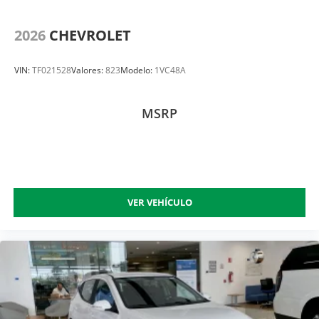
2026
CHEVROLET
VIN:
TF021528
Valores:
823
Modelo:
1VC48A
MSRP
VER VEHÍCULO