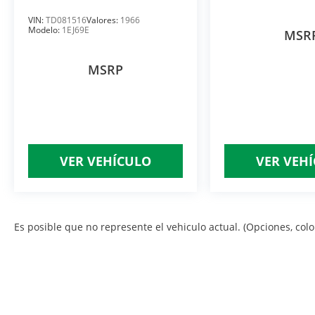
VIN:
TD081516
Valores:
1966
Modelo:
1EJ69E
MSR
MSRP
VER VEHÍCULO
VER VEH
Es posible que no represente el vehiculo actual. (Opciones, color