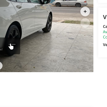
V
Ca
Av
C
V