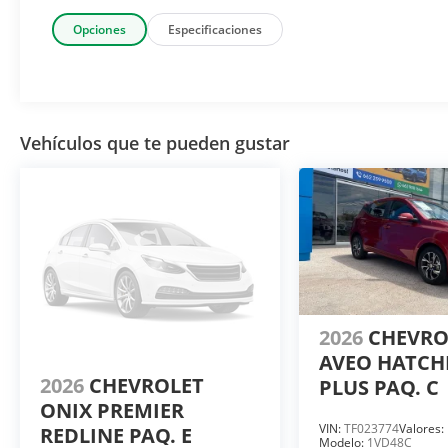
Opciones
Especificaciones
Vehículos que te pueden gustar
2026
CHEVR
AVEO HATCH
2026
CHEVROLET
PLUS PAQ. C
ONIX PREMIER
VIN:
TF023774
Valores:
REDLINE PAQ. E
Modelo:
1VD48C