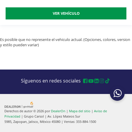
VER VEHÍCULO
Es posible que no represente el vehiculo actual. (Opciones, colores, version
y estilo pueden variar)
Síguenos en redes sociales
Derechos de autor © 2026
por
DealerOn
|
Mapa del sitio
|
Aviso de
Privacidad
| Grupo Carsol
|
Av. López Mateos Sur
5985,
Zapopan,
Jalisco,
México
45080
| Ventas:
333-884-1500