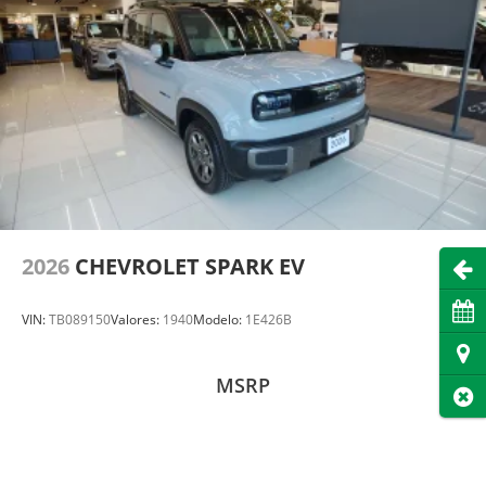
2026
CHEVROLET SPARK EV
Abri
Cita
VIN:
TB089150
Valores:
1940
Modelo:
1E426B
Dire
MSRP
Cer