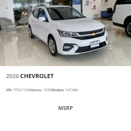
2026
CHEVROLET
VIN:
TF021164
Valores:
1835
Modelo:
1VC48A
MSRP