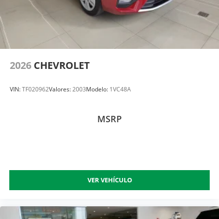
2026
CHEVROLET
VIN:
TF020962
Valores:
2003
Modelo:
1VC48A
MSRP
VER VEHÍCULO