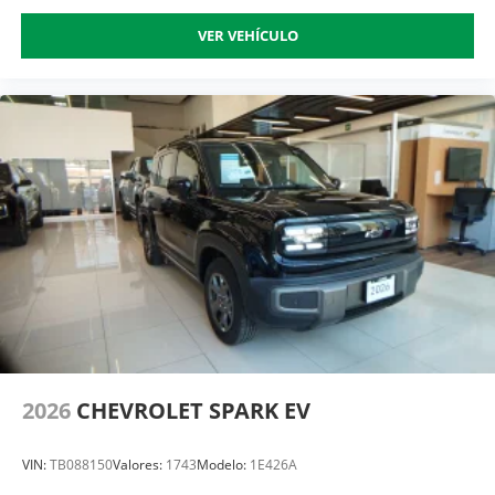
VER VEHÍCULO
2026
CHEVROLET SPARK EV
VIN:
TB088150
Valores:
1743
Modelo:
1E426A