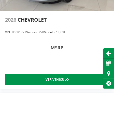
2026
CHEVROLET
VIN:
TD081771
Valores:
758
Modelo:
1EJ69E
MSRP
Abri
Cita
Dire
VER VEHÍCULO
Cer