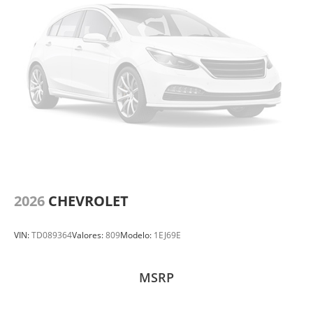
2026
CHEVROLET
VIN:
TD089364
Valores:
809
Modelo:
1EJ69E
MSRP