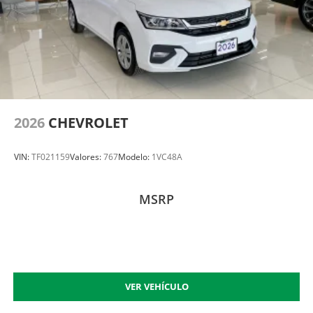
2026
CHEVROLET
VIN:
TF021159
Valores:
767
Modelo:
1VC48A
MSRP
VER VEHÍCULO