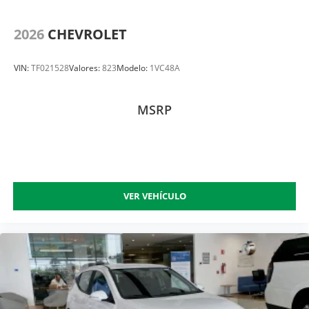
2026
CHEVROLET
VIN:
TF021528
Valores:
823
Modelo:
1VC48A
MSRP
VER VEHÍCULO