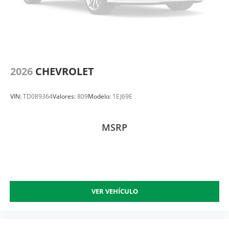
2026
CHEVROLET
VIN:
TD089364
Valores:
809
Modelo:
1EJ69E
MSRP
VER VEHÍCULO