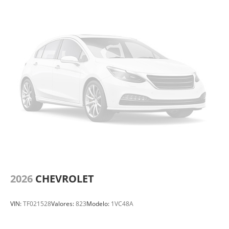
2026
CHEVROLET
VIN:
TF021528
Valores:
823
Modelo:
1VC48A