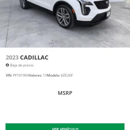
2023
CADILLAC
Baja de precio
VIN:
PF101904
Valores:
15
Modelo:
6ZE26F
MSRP
VER VEHÍCULO