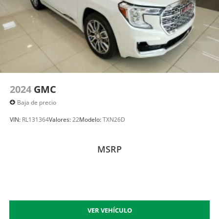
2024
GMC
Baja de precio
VIN:
RL131364
Valores:
22
Modelo:
TXN26D
MSRP
VER VEHÍCULO