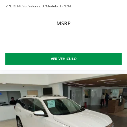
VIN:
RL140986
Valores:
37
Modelo:
TXN26D
MSRP
VER VEHÍCULO