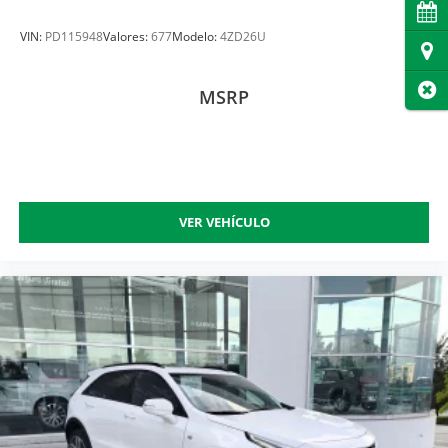
Cita
VIN:
PD115948
Valores:
677
Modelo:
4ZD26U
Dire
Cer
MSRP
VER VEHÍCULO