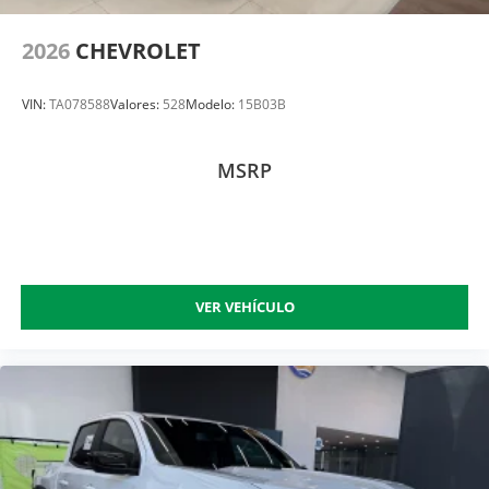
2026
CHEVROLET
VIN:
TA078588
Valores:
528
Modelo:
15B03B
MSRP
VER VEHÍCULO