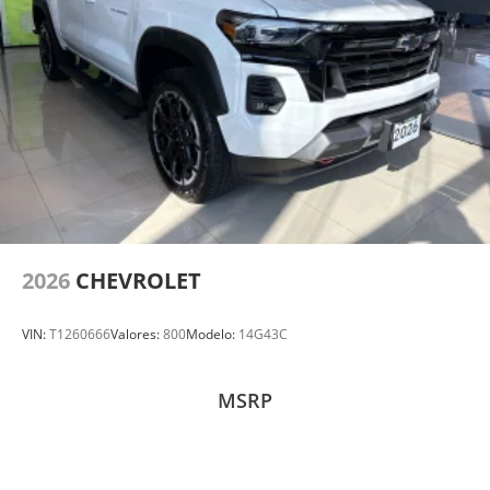
2026
CHEVROLET
VIN:
T1260666
Valores:
800
Modelo:
14G43C
MSRP