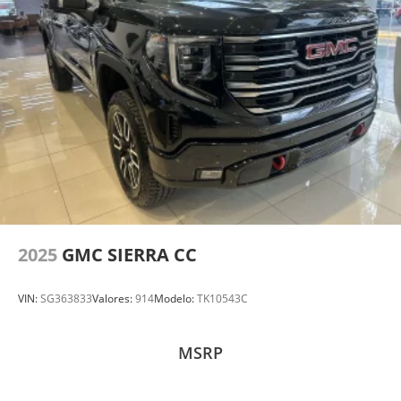
2025
GMC SIERRA CC
VIN:
SG363833
Valores:
914
Modelo:
TK10543C
MSRP