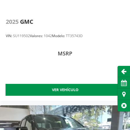
2025
GMC
VIN:
SU119502
Valores:
1042
Modelo:
TT35743D
MSRP
Abri
Cita
VER VEHÍCULO
Dire
Cer