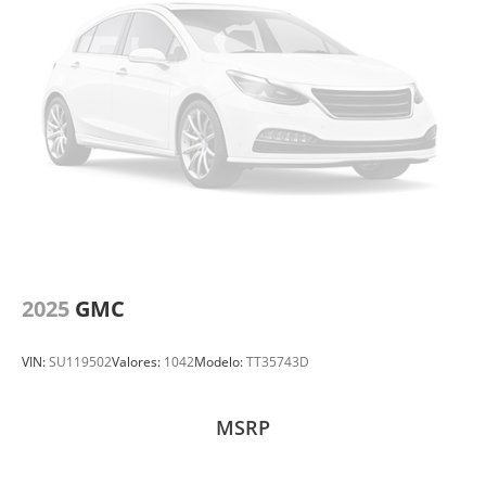
2025
GMC
VIN:
SU119502
Valores:
1042
Modelo:
TT35743D
MSRP