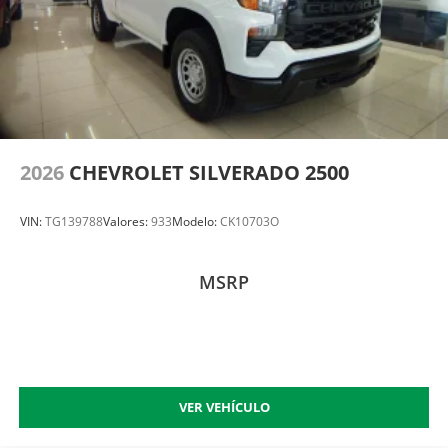
2026
CHEVROLET SILVERADO 2500
VIN:
TG139788
Valores:
933
Modelo:
CK10703O
MSRP
VER VEHÍCULO