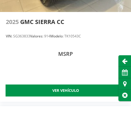
2025
GMC SIERRA CC
VIN:
SG363833
Valores:
914
Modelo:
TK10543C
MSRP
Abri
Cita
Dire
VER VEHÍCULO
Cer