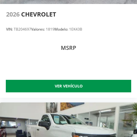
2026
CHEVROLET
VIN:
TB204697
Valores:
1819
Modelo:
1EK43B
MSRP
VER VEHÍCULO