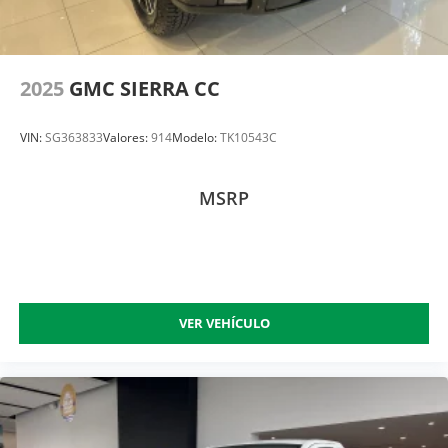
2025
GMC SIERRA CC
VIN:
SG363833
Valores:
914
Modelo:
TK10543C
MSRP
VER VEHÍCULO