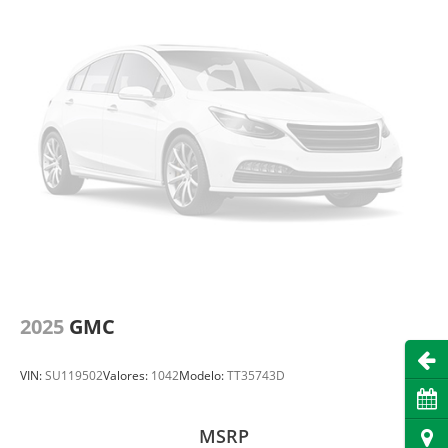
2025
GMC
Abri
VIN:
SU119502
Valores:
1042
Modelo:
TT35743D
Cita
MSRP
Dire