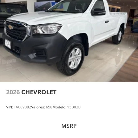
2026
CHEVROLET
VIN:
TA089882
Valores:
658
Modelo:
15B03B
MSRP