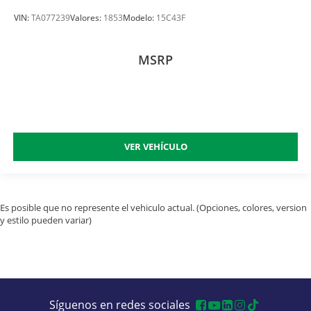
VIN:
TA077239
Valores:
1853
Modelo:
15C43F
MSRP
VER VEHÍCULO
Es posible que no represente el vehiculo actual. (Opciones, colores, version
y estilo pueden variar)
Síguenos en redes sociales