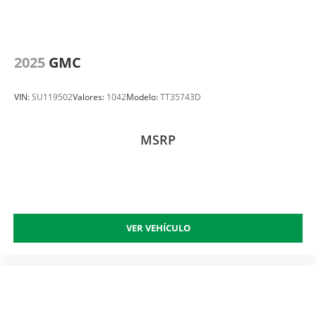
2025
GMC
VIN:
SU119502
Valores:
1042
Modelo:
TT35743D
MSRP
VER VEHÍCULO