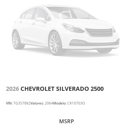
2026
CHEVROLET SILVERADO 2500
VIN:
TG357882
Valores:
2064
Modelo:
CK10703O
MSRP