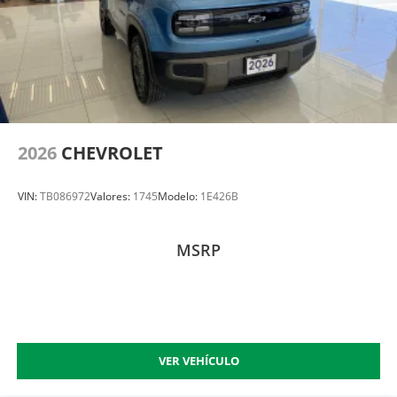
2026
CHEVROLET
VIN:
TB086972
Valores:
1745
Modelo:
1E426B
MSRP
VER VEHÍCULO