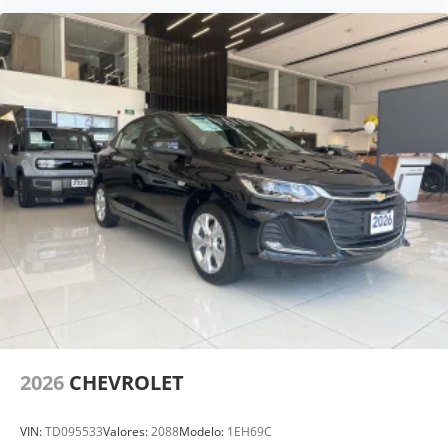
2026
CHEVROLET
VIN:
TD095533
Valores:
2088
Modelo:
1EH69C