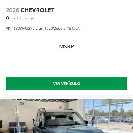
2026
CHEVROLET
Baja de precio
VIN:
TB086432
Valores:
1529
Modelo:
1E426A
MSRP
VER VEHÍCULO