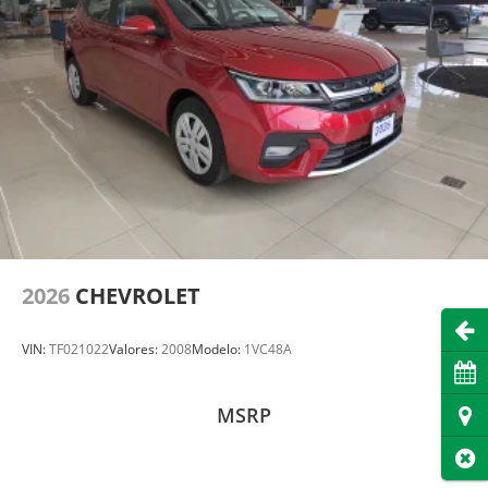
2026
CHEVROLET
Abri
VIN:
TF021022
Valores:
2008
Modelo:
1VC48A
Cita
MSRP
Dire
Cer