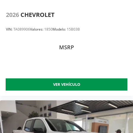
2026
CHEVROLET
VIN:
TA089906
Valores:
1850
Modelo:
15B03B
MSRP
VER VEHÍCULO