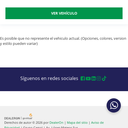
VER VEHÍCULO
Es posible que no represente el vehiculo actual. (Opciones, colores, version
y estilo pueden variar)
Síguenos en redes sociales
Derechos de autor © 2026
por
DealerOn
|
Mapa del sitio
|
Aviso de
Privacidad
| Grupo Carsol
|
Av. López Mateos Sur