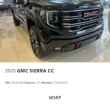
2025
GMC SIERRA CC
VIN:
SG363833
Valores:
914
Modelo:
TK10543C
MSRP