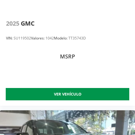
2025
GMC
VIN:
SU119502
Valores:
1042
Modelo:
TT35743D
MSRP
VER VEHÍCULO