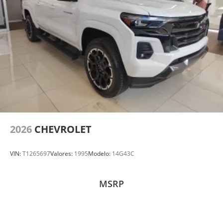
2026
CHEVROLET
VIN:
T1265697
Valores:
1995
Modelo:
14G43C
MSRP