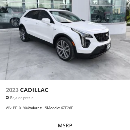
2023
CADILLAC
Baja de precio
VIN:
PF101904
Valores:
15
Modelo:
6ZE26F
MSRP