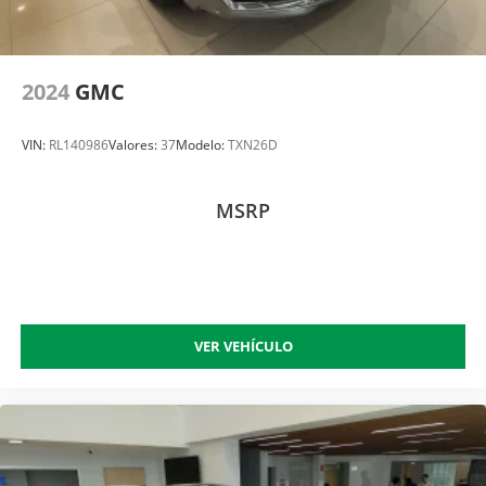
2024
GMC
VIN:
RL140986
Valores:
37
Modelo:
TXN26D
MSRP
VER VEHÍCULO