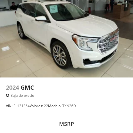
2024
GMC
Baja de precio
VIN:
RL131364
Valores:
22
Modelo:
TXN26D
MSRP