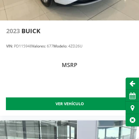
2023
BUICK
VIN:
PD115948
Valores:
677
Modelo:
4ZD26U
MSRP
Abri
Cita
VER VEHÍCULO
Dire
Cer