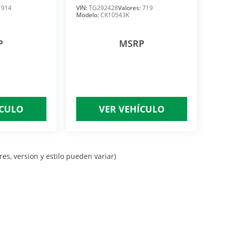
:
914
VIN:
TG292428
Valores:
719
MOTOR 5.3L PAQ. K
Modelo:
CK10543K
P
MSRP
ÍCULO
VER VEHÍCULO
es, version y estilo pueden variar)