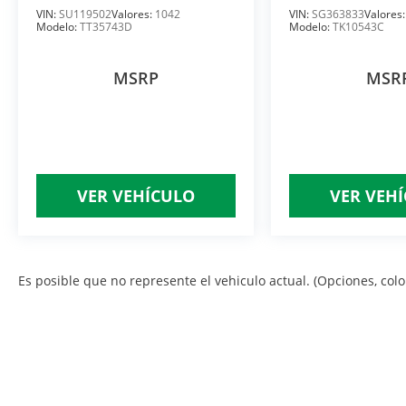
VIN:
SU119502
Valores:
1042
VIN:
SG363833
Valores
Modelo:
TT35743D
Modelo:
TK10543C
MSRP
MSR
VER VEHÍCULO
VER VEH
Es posible que no represente el vehiculo actual. (Opciones, color