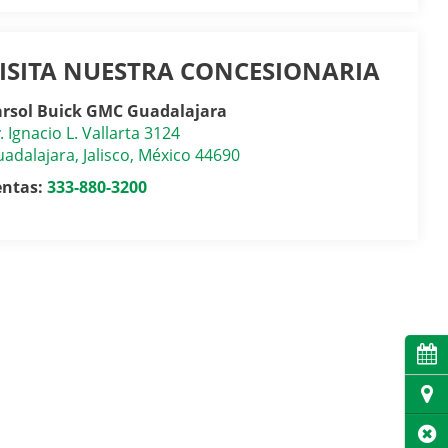
ISITA NUESTRA CONCESIONARIA
arsol Buick GMC Guadalajara
. Ignacio L. Vallarta 3124
adalajara
,
Jalisco
, México
44690
entas:
333-880-3200
Cita
Dire
Cer