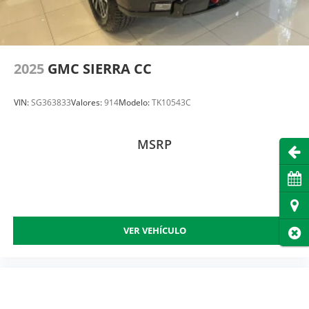
2025
GMC SIERRA CC
VIN:
SG363833
Valores:
914
Modelo:
TK10543C
MSRP
Abri
Cita
Dire
VER VEHÍCULO
Cer