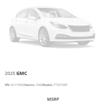
2025
GMC
VIN:
SU119502
Valores:
1042
Modelo:
TT35743D
MSRP