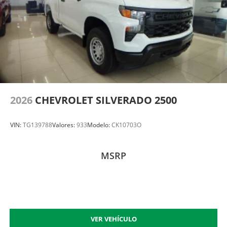
2026
CHEVROLET SILVERADO 2500
VIN:
TG139788
Valores:
933
Modelo:
CK10703O
MSRP
VER VEHÍCULO