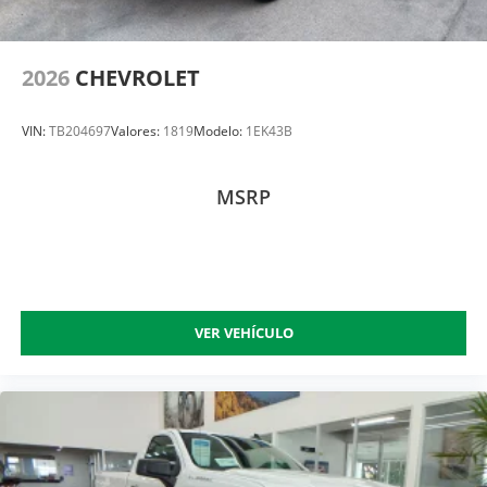
2026
CHEVROLET
VIN:
TB204697
Valores:
1819
Modelo:
1EK43B
MSRP
VER VEHÍCULO