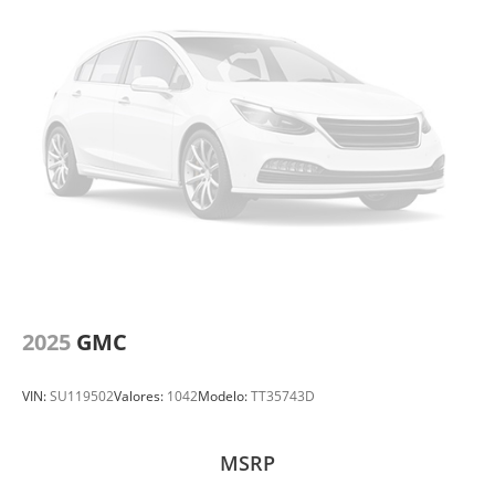
2025
GMC
VIN:
SU119502
Valores:
1042
Modelo:
TT35743D
MSRP