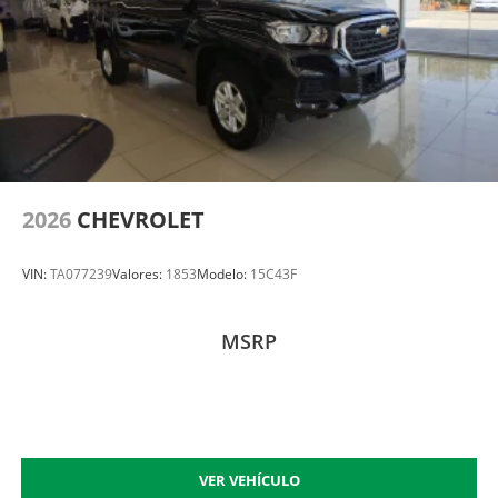
2026
CHEVROLET
VIN:
TA077239
Valores:
1853
Modelo:
15C43F
MSRP
VER VEHÍCULO