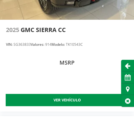
2025
GMC SIERRA CC
VIN:
SG363833
Valores:
914
Modelo:
TK10543C
MSRP
Abri
Cita
Dire
VER VEHÍCULO
Cer