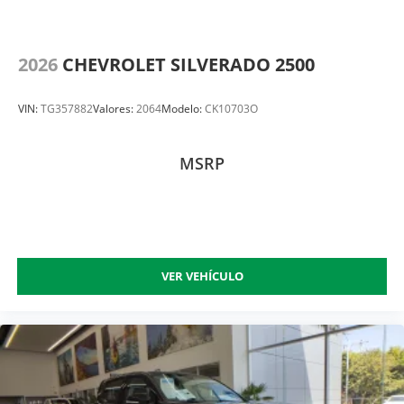
2026
CHEVROLET SILVERADO 2500
VIN:
TG357882
Valores:
2064
Modelo:
CK10703O
MSRP
VER VEHÍCULO