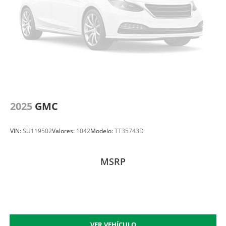
2025
GMC
VIN:
SU119502
Valores:
1042
Modelo:
TT35743D
MSRP
VER VEHÍCULO