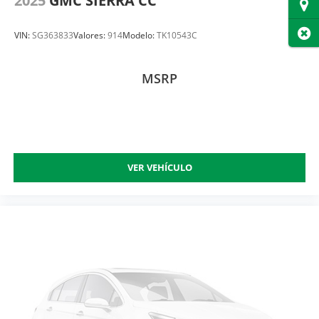
2025
GMC SIERRA CC
Dire
Cer
VIN:
SG363833
Valores:
914
Modelo:
TK10543C
MSRP
VER VEHÍCULO