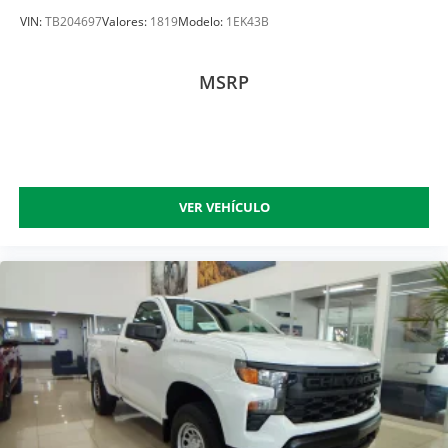
VIN:
TB204697
Valores:
1819
Modelo:
1EK43B
MSRP
VER VEHÍCULO