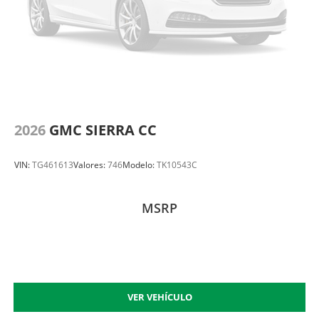
2026
GMC SIERRA CC
VIN:
TG461613
Valores:
746
Modelo:
TK10543C
MSRP
VER VEHÍCULO