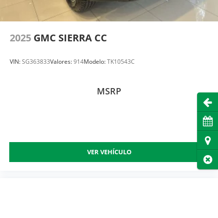
2025
GMC SIERRA CC
VIN:
SG363833
Valores:
914
Modelo:
TK10543C
MSRP
Abri
Cita
Dire
VER VEHÍCULO
Cer