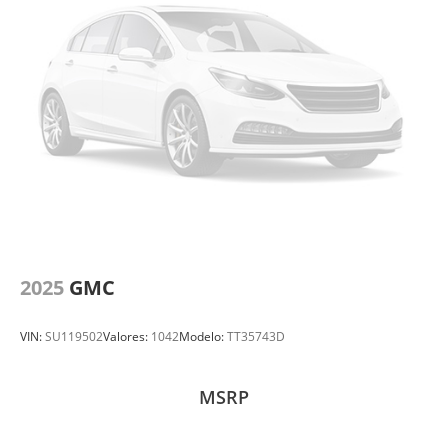
2025
GMC
VIN:
SU119502
Valores:
1042
Modelo:
TT35743D
MSRP