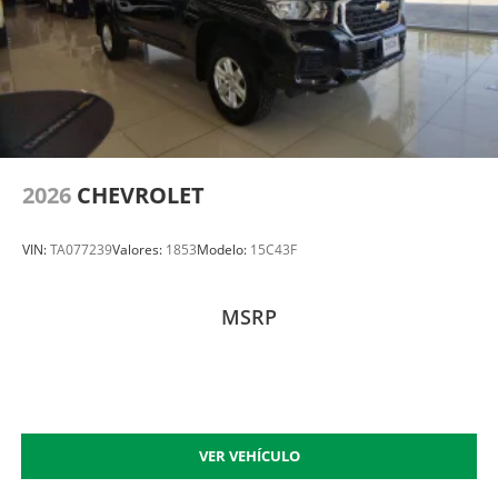
2026
CHEVROLET
VIN:
TA077239
Valores:
1853
Modelo:
15C43F
MSRP
VER VEHÍCULO