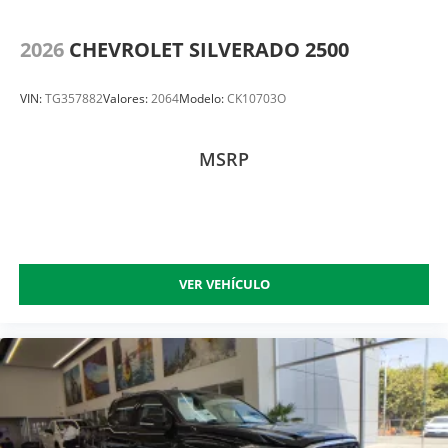
2026
CHEVROLET SILVERADO 2500
VIN:
TG357882
Valores:
2064
Modelo:
CK10703O
MSRP
VER VEHÍCULO