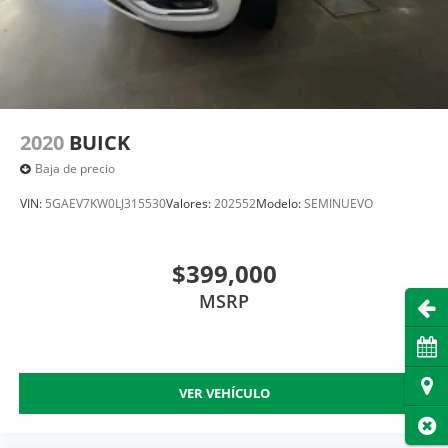
2020
BUICK
Baja de precio
VIN:
5GAEV7KW0LJ315530
Valores:
202552
Modelo:
SEMINUEVO
$399,000
MSRP
Abri
Cita
Dire
VER VEHÍCULO
Cer