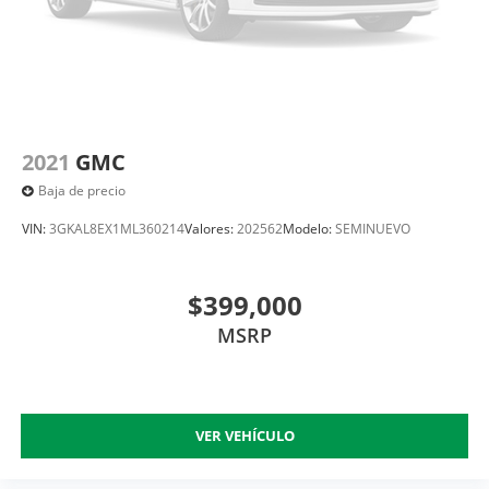
2021
GMC
Baja de precio
VIN:
3GKAL8EX1ML360214
Valores:
202562
Modelo:
SEMINUEVO
$399,000
MSRP
VER VEHÍCULO