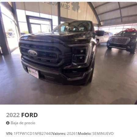
2022
FORD
Baja de precio
VIN:
1FTFW1CD1NFB27440
Valores:
20261
Modelo:
SEMINUEVO