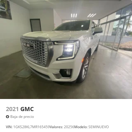
2021
GMC
Baja de precio
VIN:
1GKS28KL7MR165459
Valores:
20256
Modelo:
SEMINUEVO