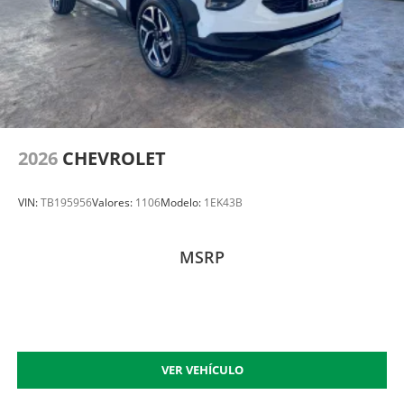
2026
CHEVROLET
VIN:
TB195956
Valores:
1106
Modelo:
1EK43B
MSRP
VER VEHÍCULO