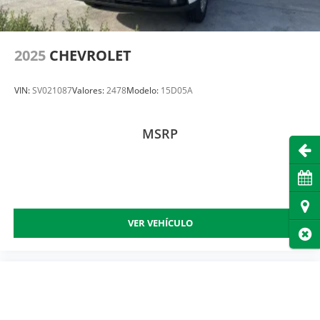
2025
CHEVROLET
VIN:
SV021087
Valores:
2478
Modelo:
15D05A
MSRP
Abri
Cita
Dire
VER VEHÍCULO
Cer