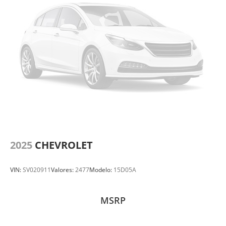
2025
CHEVROLET
VIN:
SV020911
Valores:
2477
Modelo:
15D05A
MSRP