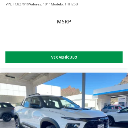
VIN:
TC827919
Valores:
1011
Modelo:
1HH26B
MSRP
VER VEHÍCULO