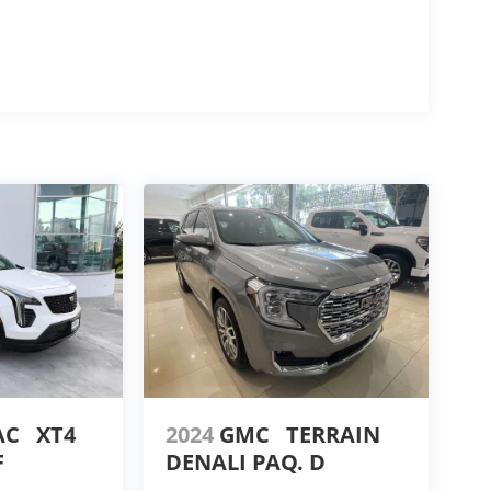
AC
XT4
2024
GMC
TERRAIN
F
DENALI PAQ. D