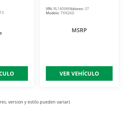
VIN:
RL140986
Valores:
37
15
Modelo:
TXN26D
MSRP
P
ÍCULO
VER VEHÍCULO
es, version y estilo pueden variar)