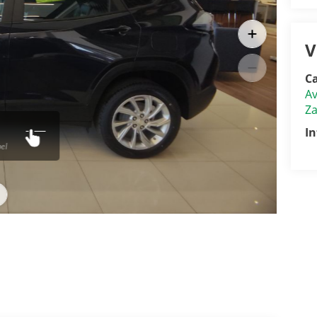
V
Ca
Av
Z
I