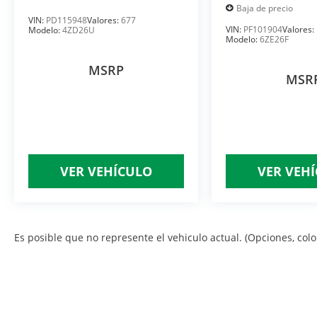
Baja de precio
VIN:
PD115948
Valores:
677
VIN:
PF101904
Valores:
Modelo:
4ZD26U
Modelo:
6ZE26F
MSRP
MSR
VER VEHÍCULO
VER VEH
Es posible que no represente el vehiculo actual. (Opciones, color